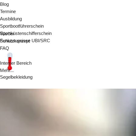
Blog
Termine
Ausbildung
Sportbootführerschein
Sportküstenschifferschein
Warber
Funkzeugnisse UBI/SRC
Schutzkonzept
FAQ
Interner Bereich
Mehr...
Segelbekleidung