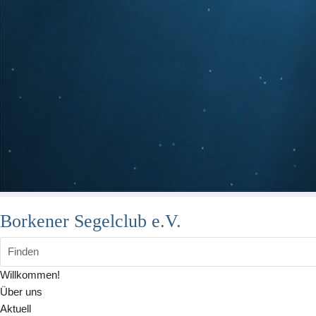
Borkener Segelclub e.V.
Finden
Willkommen!
Über uns
Aktuell